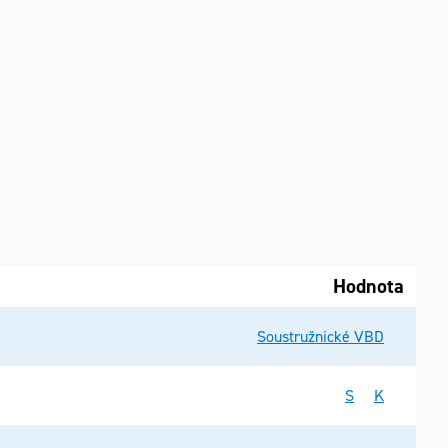
Hodnota
Soustružnické VBD
S
K