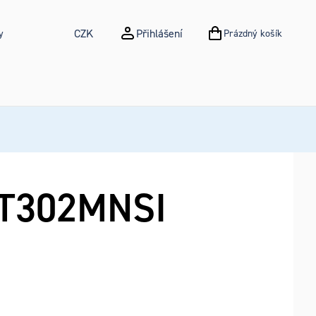
CZK
Přihlášení
y
Prázdný košík
NÁKUPNÍ KOŠÍK
T302MNSI