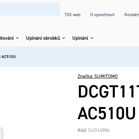
TGS web
O společnosti
Kontakt
itování
Upínání obrobků
Upínání
I AC510U
Značka:
SUMITOMO
DCGT11
AC510U
Kód:
SUO14986