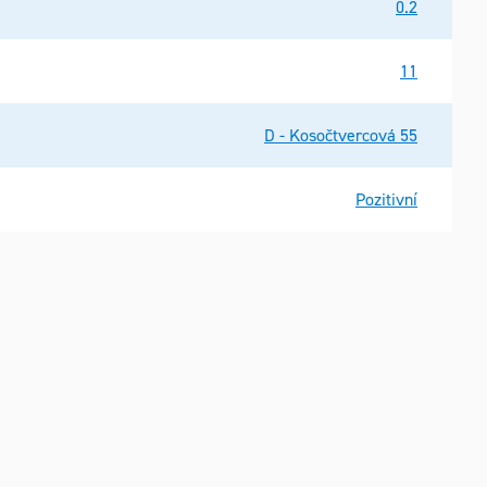
0.2
11
D - Kosočtvercová 55
Pozitivní