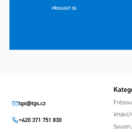
PŘIHLÁSIT SE
Zápatí
Přeskoč
Kateg
kategor
Frézov
tgs
@
tgs.cz
Vrtání/
+420 371 751 830
Soustr