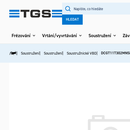
Přejít
na
obsah
HLEDAT
Frézování
Vrtání/vyvrtávání
Soustružení
Záv
DCGT11T302MNS
Soustružení
Soustružení
Soustružnické VBD
Domů