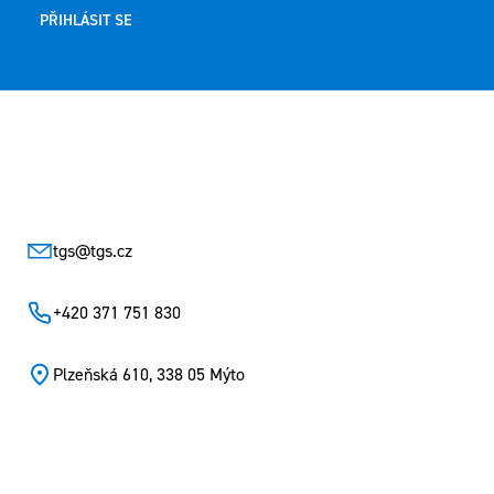
PŘIHLÁSIT SE
Zápatí
tgs
@
tgs.cz
+420 371 751 830
Plzeňská 610, 338 05 Mýto