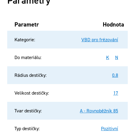
Parametry
Parametr
Hodnota
Kategorie
:
VBD pro frézování
Do materiálu
:
K
N
Rádius destičky
:
0.8
Velikost destičky
:
17
Tvar destičky
:
A - Rovnoběžník 85
Typ destičky
:
Pozitivní