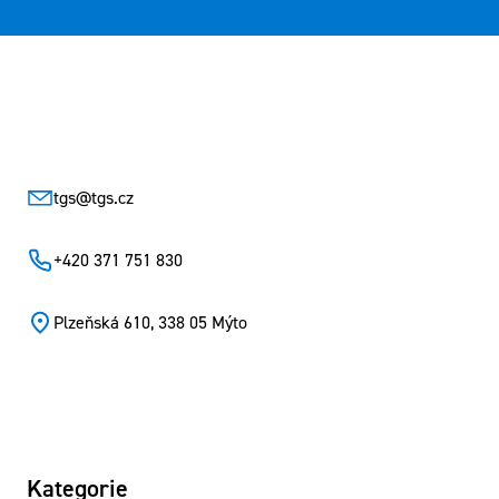
Zápatí
tgs
@
tgs.cz
+420 371 751 830
Plzeňská 610, 338 05 Mýto
Kategorie