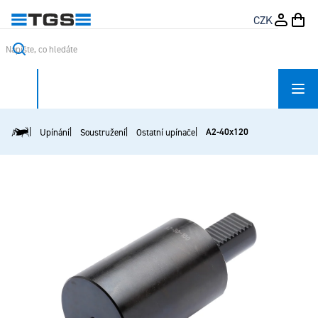
Přejít
CZK
na
obsah
A2-40x120
Upínání
Soustružení
Ostatní upínače
Domů